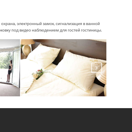
 охрана, электронный замок, сигнализация в ванной
рковку под видео наблюдением для гостей гостиницы.
Royal Spa Hotel
Royal 
,
Hotel
spa
koviljacča