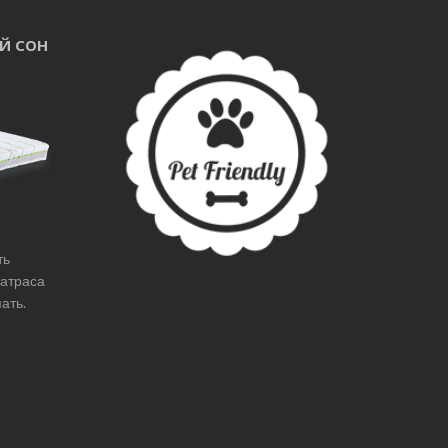
ОЙ СОН
ть
матраса
ать.