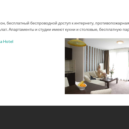
он, бесплатный беспроводной доступ к интернету, противопожарная
алат. Апартаменты и студии имеют кухни и столовые, бесплатную па
ct place
silence
Perfect feeling
,
view
park