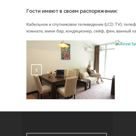
Гости имеют в своем распоряжении:
Кабельное и спутниковое телевидение (LCD TV), телеф
комнате, мини-бар, кондиционер, сейф, фен, ванный х
Perfe
,
peace
Royal Spa апартамент
,
апартамент
номера