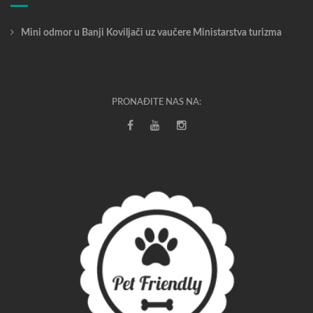
Mini odmor u Banji Koviljači uz vaučere Ministarstva turizma
PRONAĐITE NAS NA: