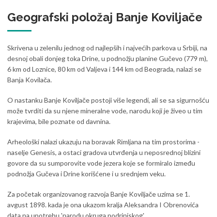
Geografski položaj Banje Koviljače
Skrivena u zelenilu jednog od najlepših i najvećih parkova u Srbiji, na
desnoj obali donjeg toka Drine, u podnožju planine Gučevo (779 m),
6 km od Loznice, 80 km od Valjeva i 144 km od Beograda, nalazi se
Banja Kovilača.
O nastanku Banje Koviljače postoji više legendi, ali se sa sigurnošću
može tvrditi da su njene mineralne vode, narodu koji je živeo u tim
krajevima, bile poznate od davnina.
Arheološki nalazi ukazuju na boravak Rimljana na tim prostorima -
naselje Genesis, a ostaci gradova utvrđenja u neposrednoj blizini
govore da su sumporovite vode jezera koje se formiralo između
podnožja Gučeva i Drine korišćene i u srednjem veku.
Za početak organizovanog razvoja Banje Koviljače uzima se 1.
avgust 1898. kada je ona ukazom kralja Aleksandra I Obrenovića
data na upotrebu 'narodu okruga podrinjskog'.