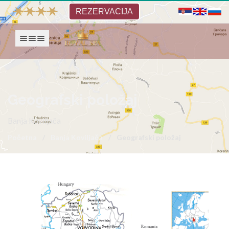
REZERVACIJA
Prikaži navigaciju
Geografski položaj
Banja Koviljača
Početna
Banja Koviljača
Geografski položaj