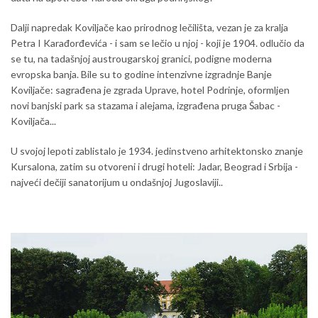
Dalji napredak Koviljače kao prirodnog lečilišta, vezan je za kralja
Petra I Karađorđevića - i sam se lečio u njoj - koji je 1904. odlučio da
se tu, na tadašnjoj austrougarskoj granici, podigne moderna
evropska banja. Bile su to godine intenzivne izgradnje Banje
Koviljače: sagrađena je zgrada Uprave, hotel Podrinje, oformljen
novi banjski park sa stazama i alejama, izgrađena pruga Šabac -
Koviljača...
U svojoj lepoti zablistalo je 1934. jedinstveno arhitektonsko znanje
Kursalona, zatim su otvoreni i drugi hoteli: Jadar, Beograd i Srbija -
najveći dečiji sanatorijum u ondašnjoj Jugoslaviji..