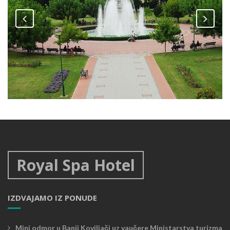
Banjski park
,
fontana
banja
Royal Spa Hotel
IZDVAJAMO IZ PONUDE
Mini odmor u Banji Koviljači uz vaučere Ministarstva turizma