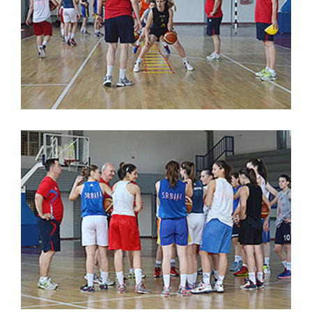
Košarkaška kadetska reprezentacija
Srbije
,
treniranje
košarka
Košarkaška kadetska reprezentacija
Srbije
,
hotel
Banja Koviljača