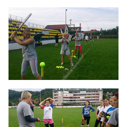
Softbol kadetska reprezentacija
Srbije
,
reprezentacija
softball
Softbol kadetska reprezentacija
Srbije