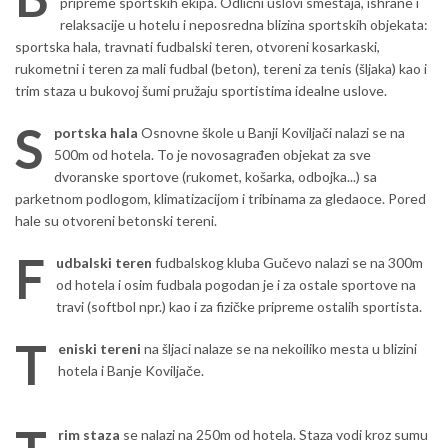
pripreme sportskih ekipa. Odlični uslovi smeštaja, ishrane i
relaksacije u hotelu i neposredna blizina sportskih objekata:
sportska hala, travnati fudbalski teren, otvoreni kosarkaski,
rukometni i teren za mali fudbal (beton), tereni za tenis (šljaka) kao i
trim staza u bukovoj šumi pružaju sportistima idealne uslove.
S
portska hala
Osnovne škole u Banji Koviljači nalazi se na
500m od hotela. To je novosagrađen objekat za sve
dvoranske sportove (rukomet, košarka, odbojka...) sa
parketnom podlogom, klimatizacijom i tribinama za gledaoce. Pored
hale su otvoreni betonski tereni.
F
udbalski teren
fudbalskog kluba Gučevo nalazi se na 300m
od hotela i osim fudbala pogodan je i za ostale sportove na
travi (softbol npr.) kao i za fizičke pripreme ostalih sportista.
T
eniski tereni
na šljaci nalaze se na nekoiliko mesta u blizini
hotela i Banje Koviljače.
rim staza
se nalazi na 250m od hotela. Staza vodi kroz sumu