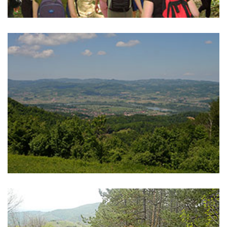
Planina Gučevo
,
relaksacija
šetnja