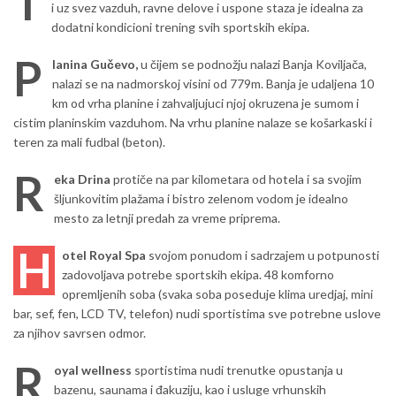
T
i uz svez vazduh, ravne delove i uspone staza je idealna za
dodatni kondicioni trening svih sportskih ekipa.
P
lanina Gučevo,
u čijem se podnožju nalazi Banja Koviljača,
nalazi se na nadmorskoj visini od 779m. Banja je udaljena 10
km od vrha planine i zahvaljujuci njoj okruzena je sumom i
cistim planinskim vazduhom. Na vrhu planine nalaze se košarkaski i
teren za mali fudbal (beton).
R
eka Drina
protiče na par kilometara od hotela i sa svojim
šljunkovitim plažama i bistro zelenom vodom je idealno
mesto za letnji predah za vreme priprema.
H
otel Royal Spa
svojom ponudom i sadrzajem u potpunosti
zadovoljava potrebe sportskih ekipa. 48 komforno
opremljenih soba (svaka soba poseduje klima uredjaj, mini
bar, sef, fen, LCD TV, telefon) nudi sportistima sve potrebne uslove
za njihov savrsen odmor.
R
oyal wellness
sportistima nudi trenutke opustanja u
bazenu, saunama i đakuziju, kao i usluge vrhunskih