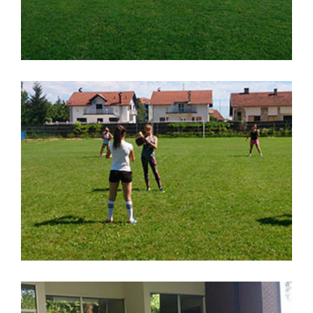
Softbol kadetska reprezentacija
Srbije
,
Royal Spa
savez