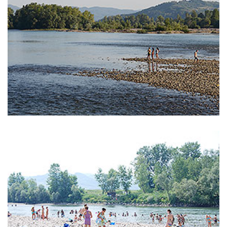
Reka Drina
,
bistro
Drina
Reka Drina
,
ribolov
reka