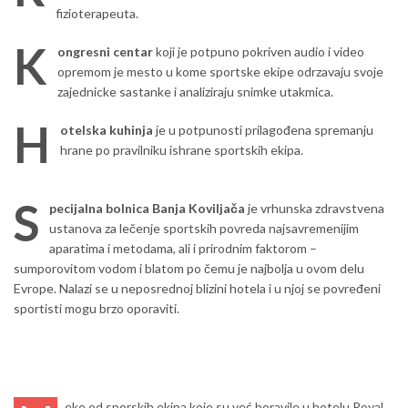
fizioterapeuta.
K
ongresni centar
koji je potpuno pokriven audio i video
opremom je mesto u kome sportske ekipe odrzavaju svoje
zajednicke sastanke i analiziraju snimke utakmica.
H
otelska kuhinja
je u potpunosti prilagođena spremanju
hrane po pravilniku ishrane sportskih ekipa.
S
pecijalna bolnica Banja Koviljača
je vrhunska zdravstvena
ustanova za lečenje sportskih povreda najsavremenijim
aparatima i metodama, ali i prirodnim faktorom –
sumporovitom vodom i blatom po čemu je najbolja u ovom delu
Evrope. Nalazi se u neposrednoj blizini hotela i u njoj se povređeni
sportisti mogu brzo oporaviti.
eke od sporskih ekipa koje su već boravile u hotelu Royal