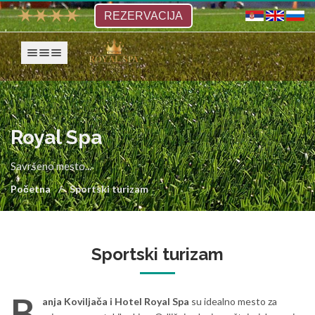
REZERVACIJA
Prikaži navigaciju
Royal Spa
Savršeno mesto...
Početna
Sportski turizam
Sportski turizam
B
anja Koviljača i Hotel Royal Spa
su idealno mesto za