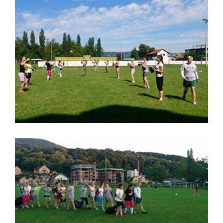
Softbol kadetska reprezentacija
Srbije
,
Banja Koviljača
trening
Softbol kadetska reprezentacija
Srbije
,
softball
softbol