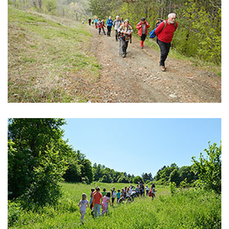
Planina Gučevo
,
bitka
veliki rat
Planina Gučevo
,
kosturnica
spomenik