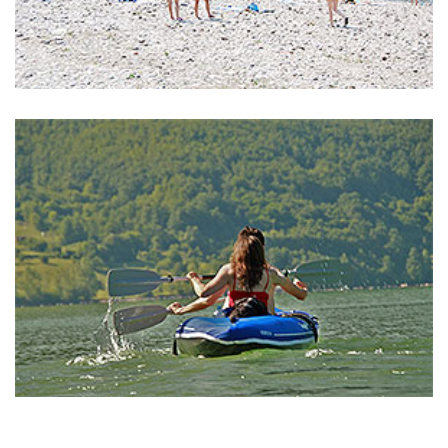
Reka Drina
,
kajak
Drina