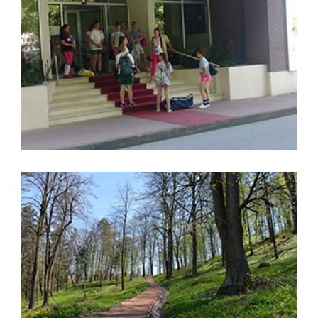
Softbol kadetska reprezentacija
Srbije
,
teren
hotel
Trim staza
,
Gučevo
planina