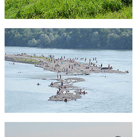
Reka Drina
,
Banja Koviljača
voda