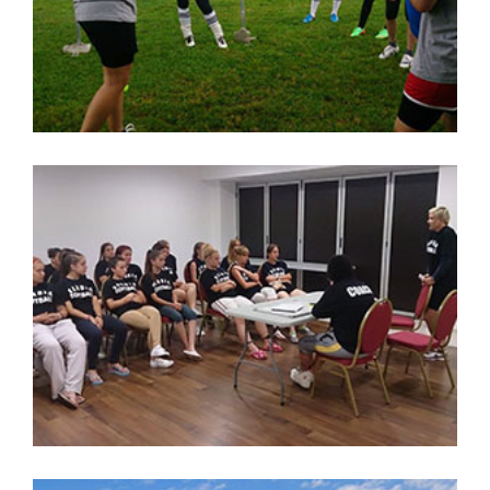
,
kadeti
Srbija
Softbol kadetska reprezentacija
Srbije
,
Srbija
reprezentacija