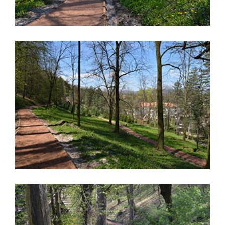
Trim staza
,
svež vazduh
šuma