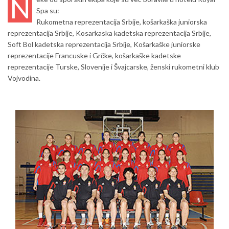
N
Spa su:
Rukometna reprezentacija Srbije, košarkaška juniorska
reprezentacija Srbije, Kosarkaska kadetska reprezentacija Srbije,
Soft Bol kadetska reprezentacija Srbije, Košarkaške juniorske
reprezentacije Francuske i Grčke, košarkaške kadetske
reprezentacije Turske, Slovenije i Švajcarske, ženski rukometni klub
Vojvodina.
Košarkaška kadetska reprezentacija
Srbije
,
trening
košarkašice