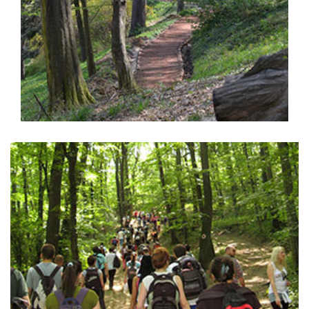
Trim staza
,
trening
kondicija
Planina Gučevo
,
uživanje
planinarenje