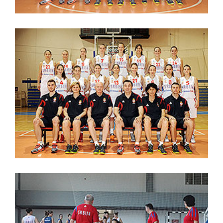
Košarkaška kadetska reprezentacija
Srbije
,
sport
Srbija