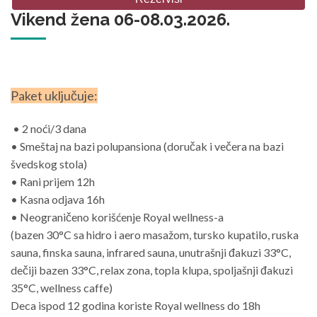
Vikend žena 06-08.03.2026.
Paket uključuje:
• 2 noći/3 dana
• Smeštaj na bazi polupansiona (doručak i večera na bazi
švedskog stola)
• Rani prijem 12h
• Kasna odjava 16h
• Neograničeno korišćenje Royal wellness-a
(bazen 30°C sa hidro i aero masažom, tursko kupatilo, ruska
sauna, finska sauna, infrared sauna, unutrašnji đakuzi 33°C,
dečiji bazen 33°C, relax zona, topla klupa, spoljašnji đakuzi
35°C, wellness caffe)
Deca ispod 12 godina koriste Royal wellness do 18h