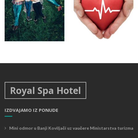
Koviljkin dan
Osmeh na licu
cele porodice
Specijalni paketi
Specijalni paketi
Royal Spa Hotel
IZDVAJAMO IZ PONUDE
Mini odmor u Banji Koviljači uz vaučere Ministarstva turizma