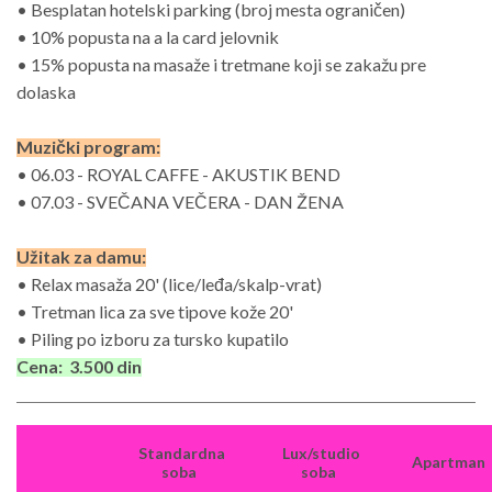
• Besplatan hotelski parking (broj mesta ograničen)
• 10% popusta na a la card jelovnik
• 15% popusta na masaže i tretmane koji se zakažu pre
dolaska
Muzički program:
• 06.03 - ROYAL CAFFE - AKUSTIK BEND
• 07.03 - SVEČANA VEČERA - DAN ŽENA
Užitak za damu:
• Relax masaža 20' (lice/leđa/skalp-vrat)
• Tretman lica za sve tipove kože 20'
• Piling po izboru za tursko kupatilo
Cena: 3.500 din
Standardna
Lux/studio
Apartman
soba
soba