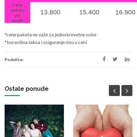
Cena
paketa
13.800
15.400
16.900
po
osobi
*cene paketa ne važe za jednokrevetne sobe
*boravišna taksa i osiguranje nisu u ceni
Podelite:
Ostale ponude